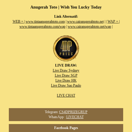
Anugerah Toto | Wish You Lucky Today
Link Alternatif:
WEB =
|
www.tintaanugerahtoto.com
|
www.cairanugerahtoto.net
|
|
WAP =
|
www.tintaanugerahtoto.com/wap
|
www.cairanugerahtoto.net/wap
|
LIVE DRAW:
Live Draw Sydney
Live Draw SGP
Live Draw HK
Live Draw Sao Paulo
LIVE CHAT
Telegram:
CS4DPRIZEGRUP
WhatsApp :
LIVECHAT
Facebook Pages