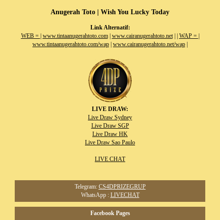
Anugerah Toto | Wish You Lucky Today
Link Alternatif:
WEB =
|
www.tintaanugerahtoto.com
|
www.cairanugerahtoto.net
|
|
WAP =
|
www.tintaanugerahtoto.com/wap
|
www.cairanugerahtoto.net/wap
|
LIVE DRAW:
Live Draw Sydney
Live Draw SGP
Live Draw HK
Live Draw Sao Paulo
LIVE CHAT
Telegram:
CS4DPRIZEGRUP
WhatsApp :
LIVECHAT
Facebook Pages