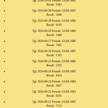
Tgl. 2024-10-01 Periode. GGM-1692
Result : 9183
Tgl. 2024-09-30 Periode. GGM-1691
Result : 3440
Tgl. 2024-09-29 Periode. GGM-1690
Result : 9145
Tgl. 2024-09-28 Periode. GGM-1689
Result : 1460
Tgl. 2024-09-27 Periode. GGM-1688
Result : 7491
Tgl. 2024-09-26 Periode. GGM-1687
Result : 1335
Tgl. 2024-09-25 Periode. GGM-1686
Result : 2335
Tgl. 2024-09-24 Periode. GGM-1685
Result : 9414
Tgl. 2024-09-23 Periode. GGM-1684
Result : 5627
Tgl. 2024-09-22 Periode. GGM-1683
Result : 0241
Tgl. 2024-09-21 Periode. GGM-1682
Result : 7115