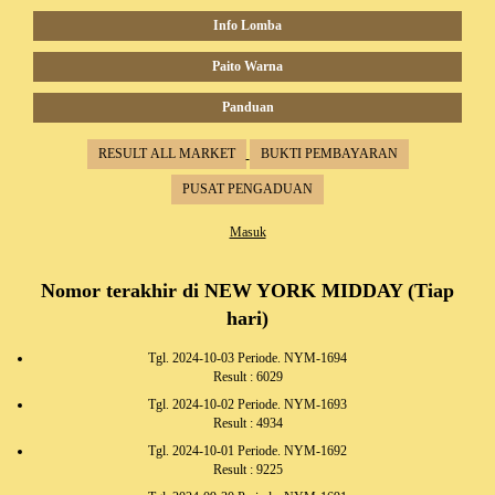
Info Lomba
Paito Warna
Panduan
RESULT ALL MARKET
BUKTI PEMBAYARAN
PUSAT PENGADUAN
Masuk
Nomor terakhir di NEW YORK MIDDAY (Tiap
hari)
Tgl. 2024-10-03 Periode. NYM-1694
Result : 6029
Tgl. 2024-10-02 Periode. NYM-1693
Result : 4934
Tgl. 2024-10-01 Periode. NYM-1692
Result : 9225