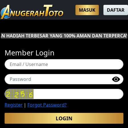
MASUK
DAFTAR
HADIAH TERBESAR YANG 100% AMAN DAN TERPERCAYA. 
Member Login
Register
|
Forgot Password?
LOGIN